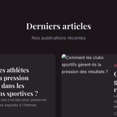
Derniers articles
Nos publications récentes
A
s athlètes
C
la pression
g
 dans les
r
s sportives ?
L
s est cruciale pour préserver
s
tes exposés à l'intense
p
22