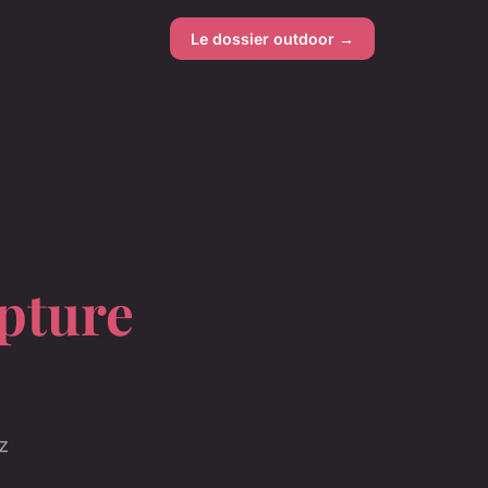
Le dossier outdoor →
pture
z