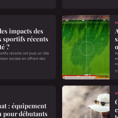
A
les impacts des
sportifs récents
s
té ?
o
tifs récents ont joué un rôle
A
sion sociale en offrant des
e
no
11
A
G
hat : équipement
n pour débutants