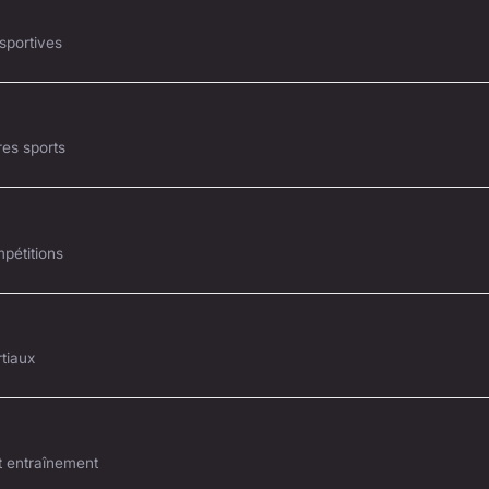
 sportives
res sports
pétitions
tiaux
t entraînement