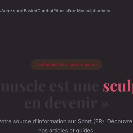
u
Autre sport
Basket
Combat
Fitness
Foot
Musculation
Velo
L'esthétique de la performance ⚡
 muscle est une
scul
en devenir »
Votre source d'information sur Sport (FR). Découvre
nos articles et guides.